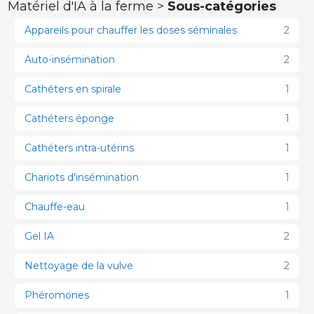
Matériel d'IA à la ferme >
Sous-catégories
Appareils pour chauffer les doses séminales
2
Auto-insémination
2
Cathéters en spirale
1
Cathéters éponge
1
Cathéters intra-utérins
1
Chariots d'insémination
1
Chauffe-eau
1
Gel IA
2
Nettoyage de la vulve
2
Phéromones
1