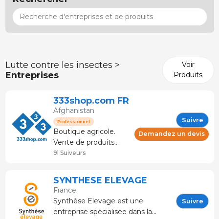
Lutte contre les insectes >
Voir
Entreprises
Produits
333shop.com FR
Afghanistan
Suivre
Professionnel
Boutique agricole.
Demandez un devis
Vente de produits
pour l'élevage et le
91 Suiveurs
secteur de la viande.
Conseil et service
SYNTHESE ELEVAGE
technique. La
France
boutique spécialisée
Synthèse Elevage est une
Suivre
dans le porc. Plus de
entreprise spécialisée dans la
120 marques et