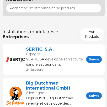
Installations modulaires >
Voir
Entreprises
Produits
SERTIC, S.A.
Espagne
SERTIC SA développe son activité
Suivre
dans le secteur de la
transformation du métal et plus
24 Suiveurs
particulièrement en tant que
fournisseurs de solutions
Big Dutchman
personnalisées pour installations
International GmbH
de production et de
Allemagne
développemen
Suivre
Depuis 1938, Big Dutchman
invente et développe des