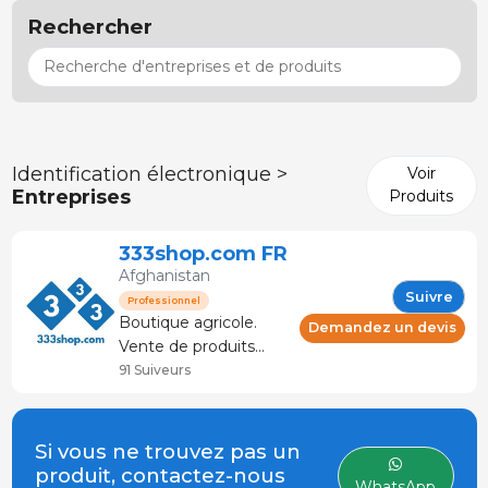
Rechercher
Identification électronique >
Voir
Entreprises
Produits
333shop.com FR
Afghanistan
Suivre
Professionnel
Boutique agricole.
Demandez un devis
Vente de produits
pour l'élevage et le
91 Suiveurs
secteur de la viande.
Conseil et service
technique. La
Si vous ne trouvez pas un
boutique spécialisée
produit, contactez-nous
WhatsApp