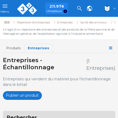
211.976
Utilisateurs
Menu
333
Répertoire d'entreprises
Entreprises
Santé des animaux
Ma
Il s'agit d'un répertoire des entreprises et des produits de la filière porcine et de
l'élevage en général, de l'exploitation agricole à l'industrie alimentaire.
Produits
Entreprises
Entreprises -
(1
Échantillonnage
Entreprises)
Entreprises qui vendent du matériel pour l'échantillonnage
dans le bétail
Publier un produit
Rechercher