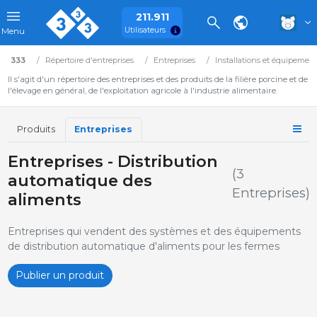
211.911
Utilisateurs
Menu
333
Répertoire d'entreprises
Entreprises
Installations et équipemen
Il s'agit d'un répertoire des entreprises et des produits de la filière porcine et de
l'élevage en général, de l'exploitation agricole à l'industrie alimentaire.
Produits
Entreprises
Entreprises - Distribution
(3
automatique des
Entreprises)
aliments
Entreprises qui vendent des systèmes et des équipements
de distribution automatique d'aliments pour les fermes
Publier un produit