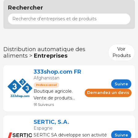
Rechercher
Distribution automatique des
Voir
aliments >
Entreprises
Produits
333shop.com FR
Afghanistan
Suivre
Professionnel
Boutique agricole.
Demandez un devis
Vente de produits
pour l'élevage et le
91 Suiveurs
secteur de la viande.
Conseil et service
SERTIC, S.A.
technique. La
Espagne
boutique spécialisée
SERTIC SA développe son activité
Suivre