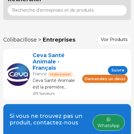
Colibacillose >
Entreprises
Voir Produits
Ceva Santé
Animale -
Français
Suivre
France
Professionnel
Demandez un devis
Ceva Santé Animale
est la première
entreprise française de
219 Suiveurs
santé animale et
5ème au niveau
mondial, dont le siège
Si vous ne trouvez pas un
social est basé à
produit, contactez-nous
WhatsApp
Libourne en Nouvelle
Aquitaine – France.