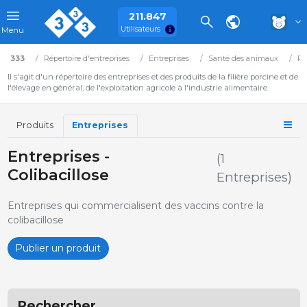
211.847
Utilisateurs
Menu
333
Répertoire d'entreprises
Entreprises
Santé des animaux
Ph
Il s'agit d'un répertoire des entreprises et des produits de la filière porcine et de
l'élevage en général, de l'exploitation agricole à l'industrie alimentaire.
Produits
Entreprises
Entreprises -
(1
Colibacillose
Entreprises)
Entreprises qui commercialisent des vaccins contre la
colibacillose
Publier un produit
Rechercher