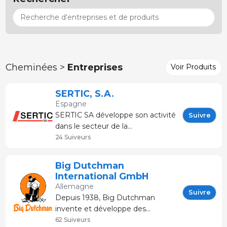
Cheminées >
Entreprises
Voir Produits
SERTIC, S.A.
Espagne
SERTIC SA développe son activité
Suivre
dans le secteur de la
transformation du métal et plus
24 Suiveurs
particulièrement en tant que
fournisseurs de solutions
Big Dutchman
personnalisées pour installations
International GmbH
de production et de
Allemagne
développemen
Suivre
Depuis 1938, Big Dutchman
invente et développe des
systèmes d’alimentation et des
62 Suiveurs