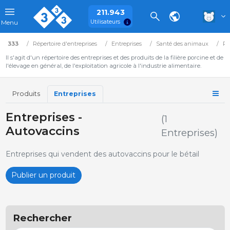
211.943
Utilisateurs
Menu
333
Répertoire d'entreprises
Entreprises
Santé des animaux
Ph
Il s'agit d'un répertoire des entreprises et des produits de la filière porcine et de
l'élevage en général, de l'exploitation agricole à l'industrie alimentaire.
Produits
Entreprises
Entreprises -
(1
Autovaccins
Entreprises)
Entreprises qui vendent des autovaccins pour le bétail
Publier un produit
Rechercher