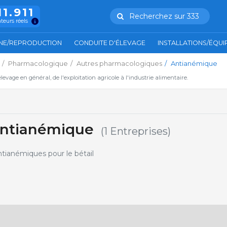
11.911
Recherchez sur 333
ateurs réels
NE/REPRODUCTION
CONDUITE D'ÉLEVAGE
INSTALLATIONS/ÉQU
Pharmacologique
Autres pharmacologiques
Antianémique
'élevage en général, de l'exploitation agricole à l'industrie alimentaire.
 Antianémique
(1 Entreprises)
tianémiques pour le bétail