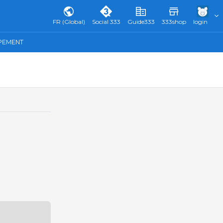
FR (Global)
Social 333
Guide333
333shop
login
IPEMENT