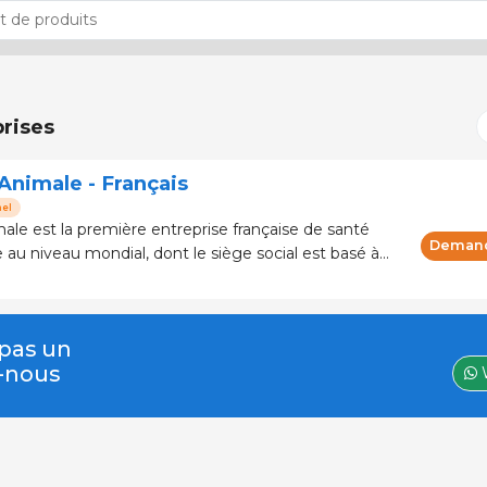
rises
Animale - Français
nel
le est la première entreprise française de santé
Demand
au niveau mondial, dont le siège social est basé à
elle Aquitaine – France. Dirigé p
 pas un
z-nous