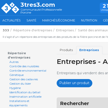
3tres3.com
2
Communauté Professionnelle
Utilis
Porcine
ACTUALITÉS
SANTÉ
MARCHÉS/ÉCONOMIE
NUTRITION
GÈ
333
Répertoire d'entreprises
Entreprises
Santé des animaux
Il s'agit d'un répertoire des entreprises et des produits de la filière porcine et de l
Produits
Entreprises
Répertoire
d'entreprises
Entreprises -
Autres
Contrôle des nuisibles
Contrôle environnemental
Entreprises qui vendent des an
Génétique
Gestion des cadavres
Publier un produit
Gestion du lisier
Hygiène
Identification du bétail
Insémination artificielle
Installations et
Rechercher
équipements