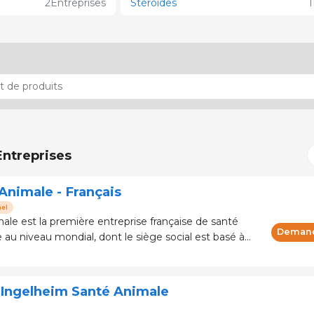
2
Entreprises
Stéroïdes
1
Entreprises
Animale - Français
nel
le est la première entreprise française de santé
Demand
au niveau mondial, dont le siège social est basé à
elle Aquitaine – France. Dirigé p
Ingelheim Santé Animale