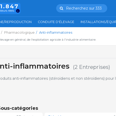
11.847
Recherchez sur 333
ateurs réels
NE/REPRODUCTION
CONDUITE D'ÉLEVAGE
INSTALLATIONS/ÉQU
Pharmacologique
Anti-inflammatoires
'élevage en général, de l'exploitation agricole à l'industrie alimentaire.
Anti-inflammatoires
(2 Entreprises)
oduits anti-inflammatoires (stéroïdiens et non stéroïdiens) pour 
Sous-catégories