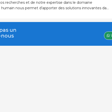
nos recherches et de notre expertise dans le domaine
humain nous permet d’apporter des solutions innovantes dans
 De l’animal de compagnie aux animaux d’élevage.
 pas un
z-nous