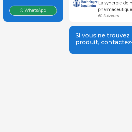
La synergie de 
pharmaceutique 
WhatsApp
la santé animal.
60 Suiveurs
Si vous ne trouvez
produit, contacte