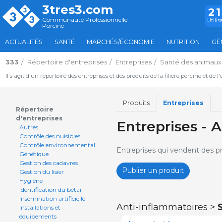
3tres3.com
2
Communauté Professionnelle
Utilis
Porcine
ACTUALITÉS
SANTÉ
MARCHÉS/ÉCONOMIE
NUTRITION
GÈ
333
Répertoire d'entreprises
Entreprises
Santé des animaux
Il s'agit d'un répertoire des entreprises et des produits de la filière porcine et de l
Produits
Entreprises
Répertoire
d'entreprises
Entreprises - 
Autres
Contrôle des nuisibles
Contrôle environnemental
Entreprises qui vendent des pr
Génétique
Gestion des cadavres
Publier un produit
Gestion du lisier
Hygiène
Identification du bétail
Insémination artificielle
Anti-inflammatoires >
Installations et
équipements