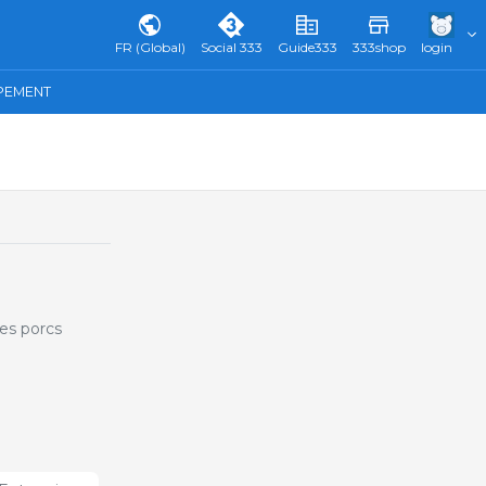
FR (Global)
Social 333
Guide333
333shop
login
IPEMENT
les porcs