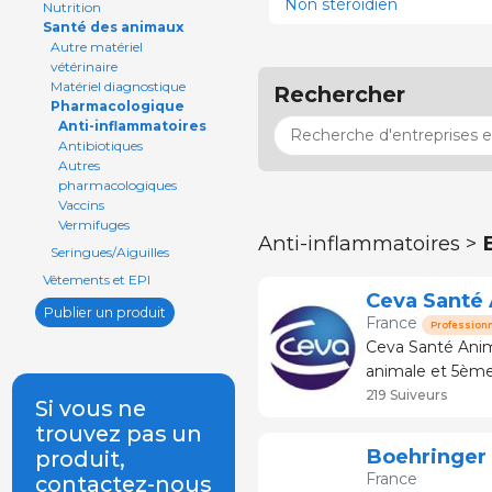
Non stéroïdien
Nutrition
Santé des animaux
Autre matériel
vétérinaire
Matériel diagnostique
Rechercher
Pharmacologique
Anti-inflammatoires
Antibiotiques
Autres
pharmacologiques
Vaccins
Vermifuges
Anti-inflammatoires >
Seringues/Aiguilles
Vêtements et EPI
Ceva Santé 
Publier un produit
France
Profession
Ceva Santé Anima
animale et 5ème 
Libourne en Nouv
219 Suiveurs
Si vous ne
trouvez pas un
Boehringer 
produit,
France
contactez-nous