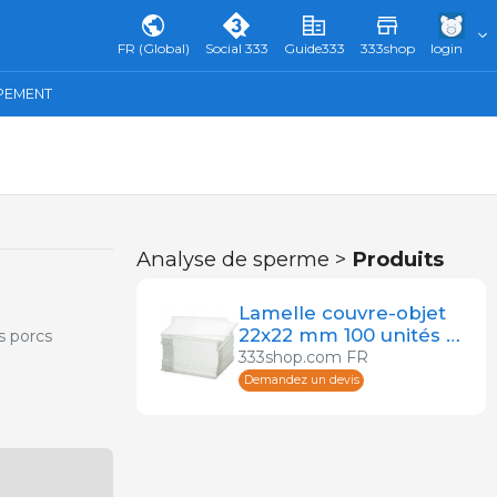
FR (Global)
Social 333
Guide333
333shop
login
IPEMENT
Analyse de sperme >
Produits
Lamelle couvre-objet
22x22 mm 100 unités -
s porcs
Pour analyse du
333shop.com FR
sperme
Demandez un devis