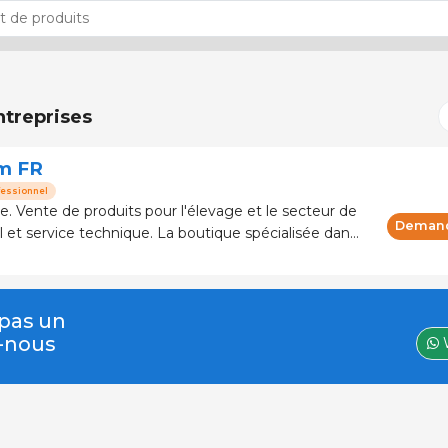
ntreprises
m FR
fessionnel
ecteur de
Demand
lus de 120 marques et fabricants
 pas un
z-nous