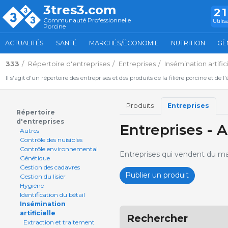
3tres3.com
2
Communauté Professionnelle
Utilis
Porcine
ACTUALITÉS
SANTÉ
MARCHÉS/ÉCONOMIE
NUTRITION
GÈ
333
Répertoire d'entreprises
Entreprises
Insémination artific
Il s'agit d'un répertoire des entreprises et des produits de la filière porcine et de l
Produits
Entreprises
Répertoire
d'entreprises
Entreprises - 
Autres
Contrôle des nuisibles
Contrôle environnemental
Entreprises qui vendent du maté
Génétique
Gestion des cadavres
Publier un produit
Gestion du lisier
Hygiène
Identification du bétail
Insémination
artificielle
Rechercher
Extraction et traitement