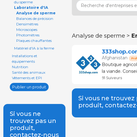
du sperme
Laboratoire d'IA
Analyse de sperme
Balances de précision
Densimètres
Microscopes
Analyse de sperme >
E
Photomètres
Plaques chauffantes
Matériel d'IA à la ferme
333shop.co
Installations et
Afghanistan
Pro
équipements
Boutique agricole. Vente de produits pour l'élevage et le s
Nutrition
la viande. Conseil et service technique. La boutique spécialisée dans
Santé des animaux
le porc. P
91 Suiveurs
Vêtements et EPI
Publier un produit
Si vous ne trouvez
produit, contacte
Si vous ne
trouvez pas un
produit,
contactez-nous