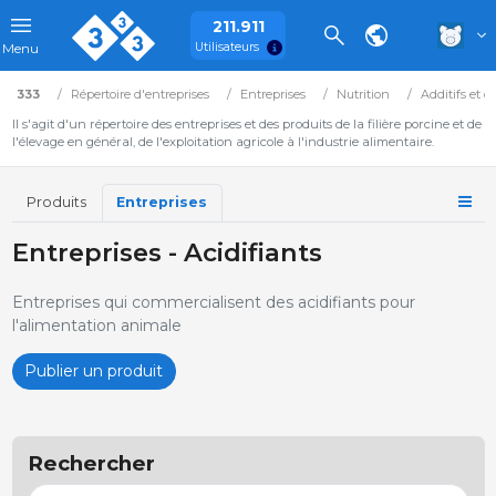
211.911
Utilisateurs
Menu
333
Répertoire d'entreprises
Entreprises
Nutrition
Additifs et c
Il s'agit d'un répertoire des entreprises et des produits de la filière porcine et de
l'élevage en général, de l'exploitation agricole à l'industrie alimentaire.
Produits
Entreprises
Entreprises - Acidifiants
Entreprises qui commercialisent des acidifiants pour
l'alimentation animale
Publier un produit
Rechercher