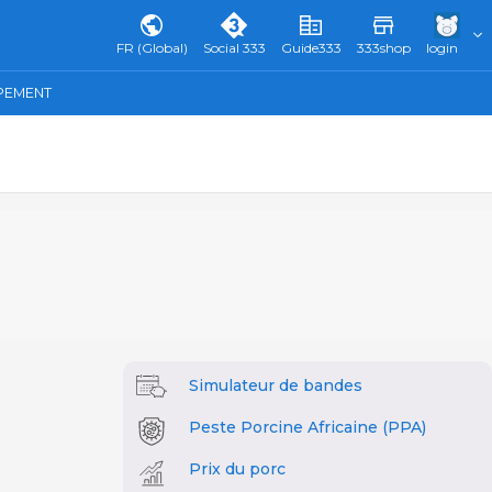
FR (Global)
Social 333
Guide333
333shop
login
IPEMENT
Simulateur de bandes
Peste Porcine Africaine (PPA)
Prix du porc