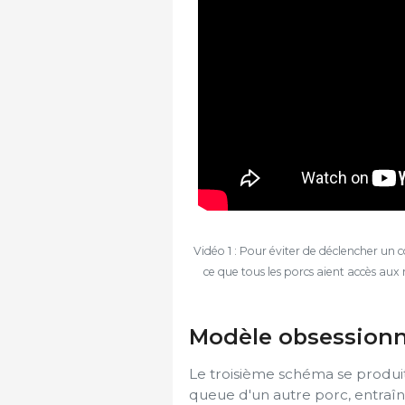
Vidéo 1 : Pour éviter de déclencher un
ce que tous les porcs aient accès aux
Modèle obsessionn
Le troisième schéma se produit 
queue d'un autre porc, entraî