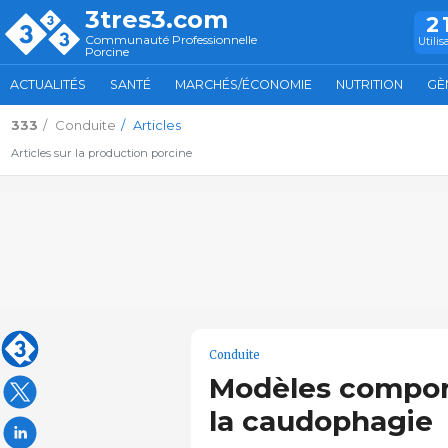
3tres3.com
2
Communauté Professionnelle
Utilis
Porcine
ACTUALITÉS
SANTÉ
MARCHÉS/ÉCONOMIE
NUTRITION
GÈ
333
Conduite
Articles
Articles sur la production porcine
Conduite
Modèles compor
la caudophagie