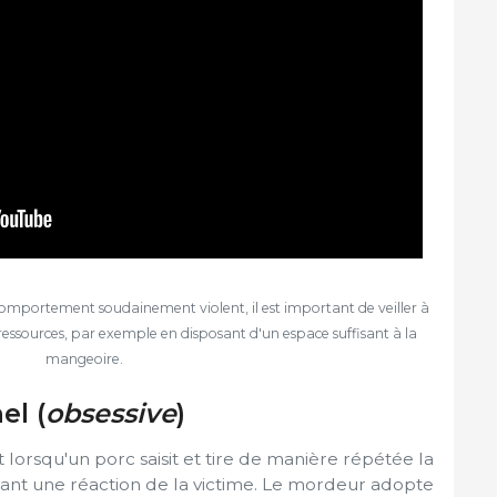
 comportement soudainement violent, il est important de veiller à
 ressources, par exemple en disposant d'un espace suffisant à la
mangeoire.
el (
obsessive
)
lorsqu'un porc saisit et tire de manière répétée la
nant une réaction de la victime. Le mordeur adopte