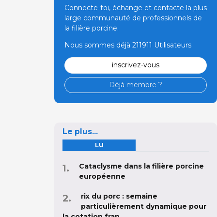
Connecte-toi, échange et contacte la plus
large communauté de professionnels de
la filière porcine.
Nous sommes déjà 211911 Utilisateurs
inscrivez-vous
Déjà membre ?
Le plus...
LU
Cataclysme dans la filière porcine
européenne
rix du porc : semaine
particulièrement dynamique pour
la cotation fran