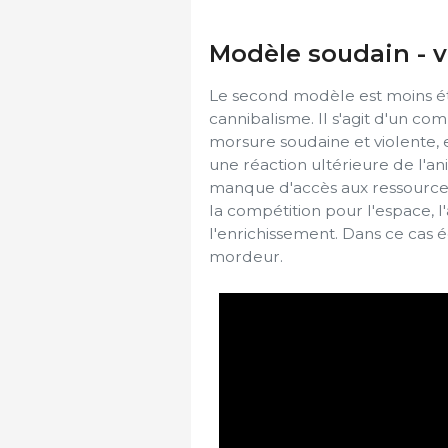
Modèle soudain - v
Le second modèle est moins é
cannibalisme. Il s'agit d'un c
morsure soudaine et violente,
une réaction ultérieure de l'a
manque d'accès aux ressources 
la compétition pour l'espace, l'
l'enrichissement. Dans ce cas é
mordeur.