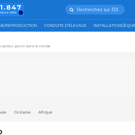
11.847
Recherchez sur 333
ateurs réels
NE/REPRODUCTION
CONDUITE D'ÉLEVAGE
INSTALLATIONS/ÉQU
u secteur porcin dans le monde.
Asie
Océanie
Afrique
o