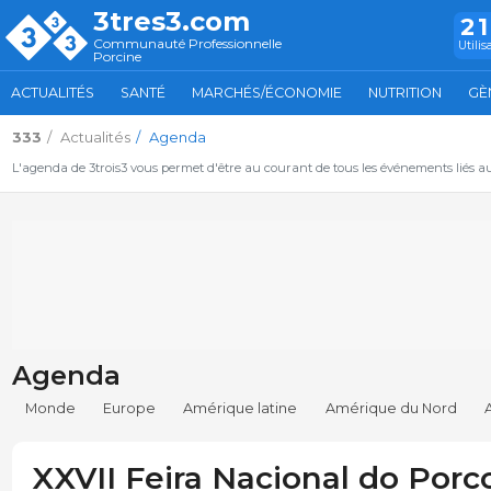
3tres3.com
2
Communauté Professionnelle
Utilis
Porcine
ACTUALITÉS
SANTÉ
MARCHÉS/ÉCONOMIE
NUTRITION
GÈ
333
Actualités
Agenda
L'agenda de 3trois3 vous permet d'être au courant de tous les événements liés a
Agenda
Monde
Europe
Amérique latine
Amérique du Nord
XXVII Feira Nacional do Porc