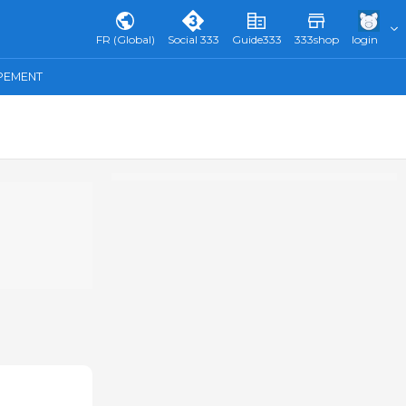
FR (Global)
Social 333
Guide333
333shop
login
IPEMENT