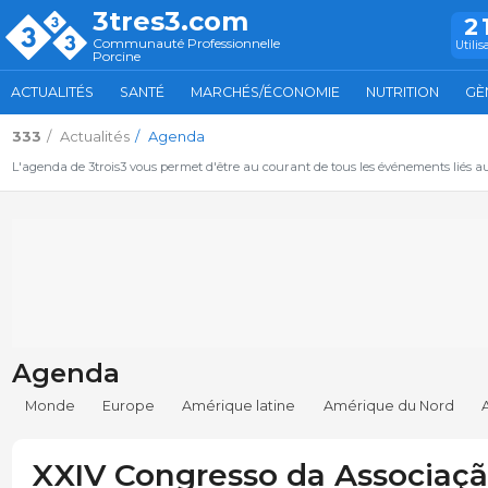
3tres3.com
2
Communauté Professionnelle
Utilis
Porcine
ACTUALITÉS
SANTÉ
MARCHÉS/ÉCONOMIE
NUTRITION
GÈ
333
Actualités
Agenda
L'agenda de 3trois3 vous permet d'être au courant de tous les événements liés a
Agenda
Monde
Europe
Amérique latine
Amérique du Nord
XXIV Congresso da Associaç