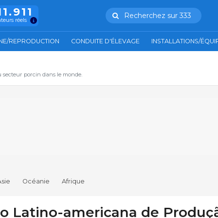
11.911
Recherchez sur 333
ateurs réels
NE/REPRODUCTION
CONDUITE D'ÉLEVAGE
INSTALLATIONS/ÉQU
u secteur porcin dans le monde.
Asie
Océanie
Afrique
ão Latino-americana de Produç