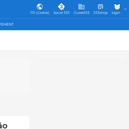
FR (Global)
Social 333
Guide333
333shop
login
IPEMENT
ão