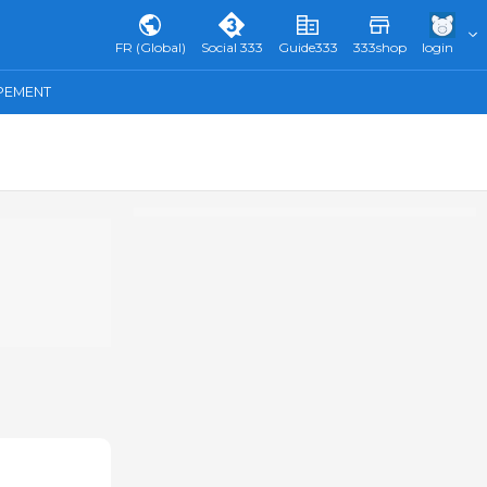
FR (Global)
Social 333
Guide333
333shop
login
IPEMENT