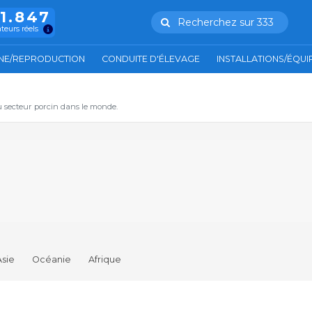
11.847
Recherchez sur 333
ateurs réels
NE/REPRODUCTION
CONDUITE D'ÉLEVAGE
INSTALLATIONS/ÉQU
u secteur porcin dans le monde.
Asie
Océanie
Afrique