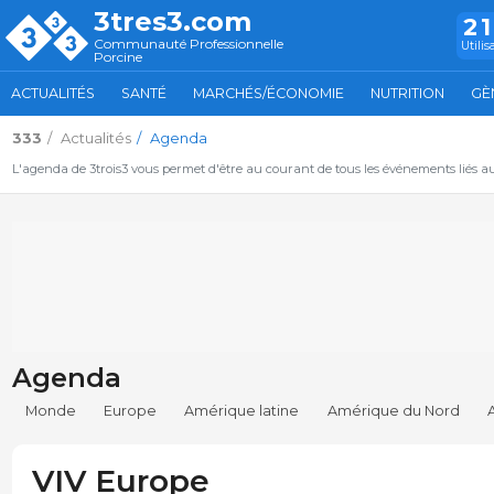
3tres3.com
2
Communauté Professionnelle
Utilis
Porcine
ACTUALITÉS
SANTÉ
MARCHÉS/ÉCONOMIE
NUTRITION
GÈ
333
Actualités
Agenda
L'agenda de 3trois3 vous permet d'être au courant de tous les événements liés a
Agenda
Monde
Europe
Amérique latine
Amérique du Nord
VIV Europe