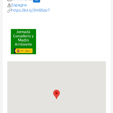
Espagne
https://bit.ly/3MB5dv7