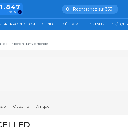
11.847
Recherchez sur 333
ateurs réels
NE/REPRODUCTION
CONDUITE D'ÉLEVAGE
INSTALLATIONS/ÉQU
u secteur porcin dans le monde.
Asie
Océanie
Afrique
NCELLED