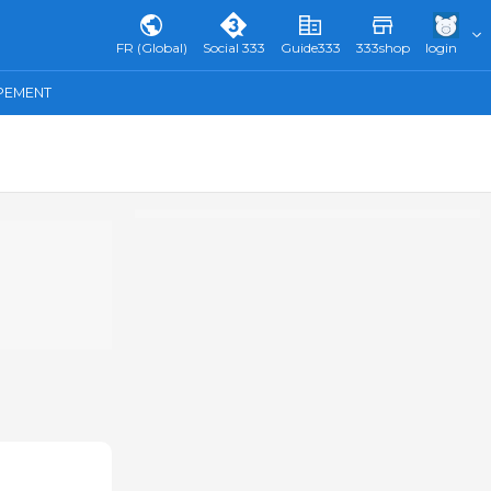
FR (Global)
Social 333
Guide333
333shop
login
IPEMENT