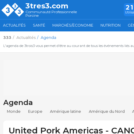
3tres3.com
2
Communauté Professionnelle
Utilis
Porcine
ACTUALITÉS
SANTÉ
MARCHÉS/ÉCONOMIE
NUTRITION
GÈ
333
Actualités
Agenda
L'agenda de 3trois3 vous permet d'être au courant de tous les événements liés a
Agenda
Monde
Europe
Amérique latine
Amérique du Nord
United Pork Americas - CA