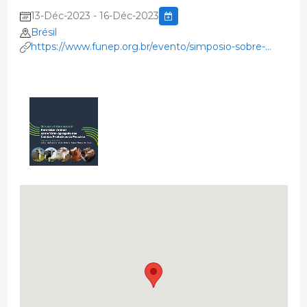
13-Déc-2023 - 16-Déc-2023
Brésil
https://www.funep.org.br/evento/simposio-sobre-
bem-estar-animal-como-valor-agregado-nas-cadeias-
prod