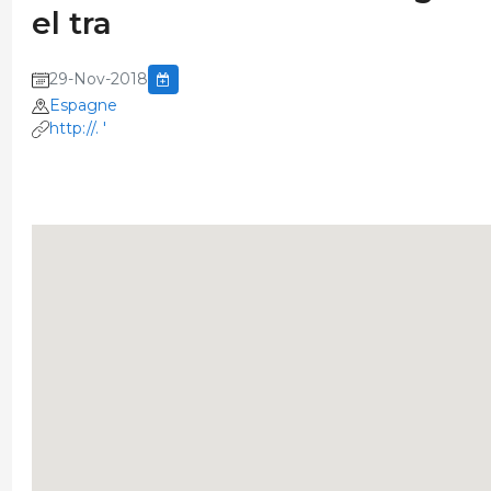
el tra
29-Nov-2018
Espagne
http://. '