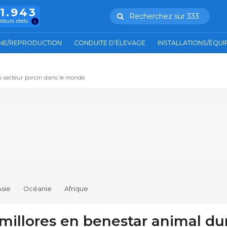
11.943
Recherchez sur 333
ateurs réels
NE/REPRODUCTION
CONDUITE D'ÉLEVAGE
INSTALLATIONS/ÉQU
u secteur porcin dans le monde.
Asie
Océanie
Afrique
 millores en benestar animal du