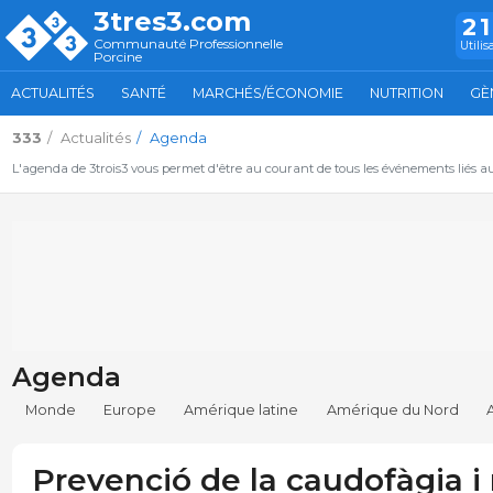
3tres3.com
2
Communauté Professionnelle
Utilis
Porcine
ACTUALITÉS
SANTÉ
MARCHÉS/ÉCONOMIE
NUTRITION
GÈ
333
Actualités
Agenda
L'agenda de 3trois3 vous permet d'être au courant de tous les événements liés a
Agenda
Monde
Europe
Amérique latine
Amérique du Nord
Prevenció de la caudofàgia i