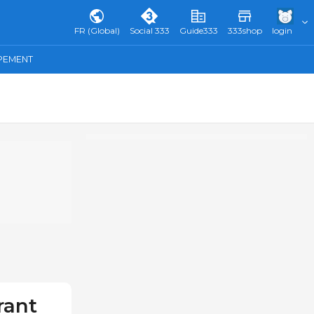
FR (Global)
Social 333
Guide333
333shop
login
IPEMENT
rant