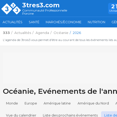
3tres3.com
2
Communauté Professionnelle
Utilis
Porcine
ACTUALITÉS
SANTÉ
MARCHÉS/ÉCONOMIE
NUTRITION
GÈ
333
Actualités
Agenda
Océanie
2026
L'agenda de 3trois3 vous permet d'être au courant de tous les événements liés a
Océanie, Evénements de l'ann
Monde
Europe
Amérique latine
Amérique du Nord
Vue du calendrier
Liste des prochains événements
Liste 