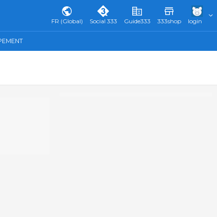
FR (Global)
Social 333
Guide333
333shop
login
IPEMENT