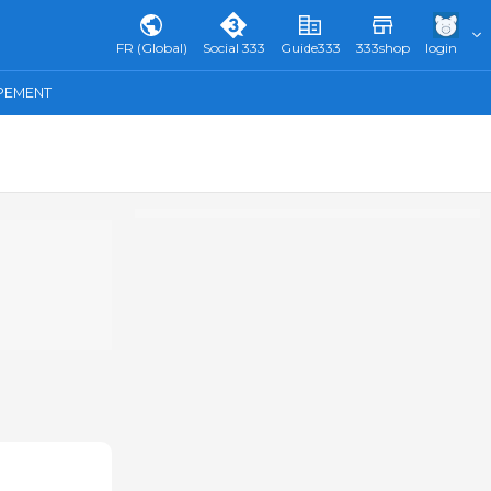
FR (Global)
Social 333
Guide333
333shop
login
IPEMENT