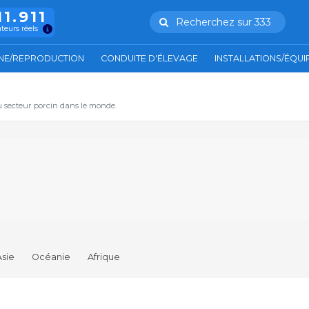
11.911
Recherchez sur 333
ateurs réels
NE/REPRODUCTION
CONDUITE D'ÉLEVAGE
INSTALLATIONS/ÉQU
u secteur porcin dans le monde.
Asie
Océanie
Afrique