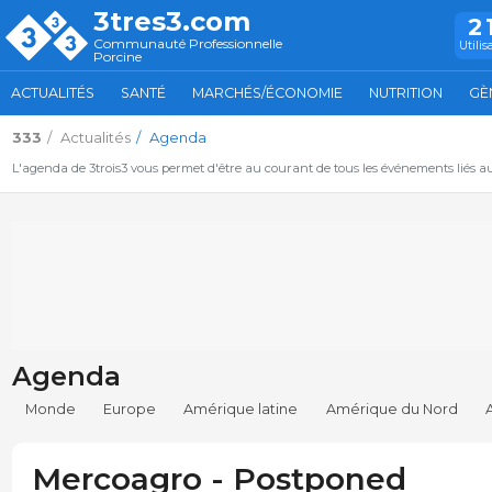
3tres3.com
2
Communauté Professionnelle
Utilis
Porcine
ACTUALITÉS
SANTÉ
MARCHÉS/ÉCONOMIE
NUTRITION
GÈ
333
Actualités
Agenda
L'agenda de 3trois3 vous permet d'être au courant de tous les événements liés a
Agenda
Monde
Europe
Amérique latine
Amérique du Nord
Mercoagro - Postponed