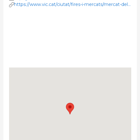
https://www.vic.cat/ciutat/fires-i-mercats/mercat-del-
ram