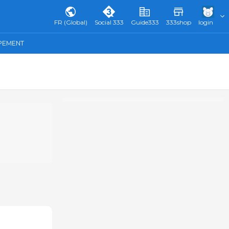
FR (Global)
Social 333
Guide333
333shop
login
IPEMENT