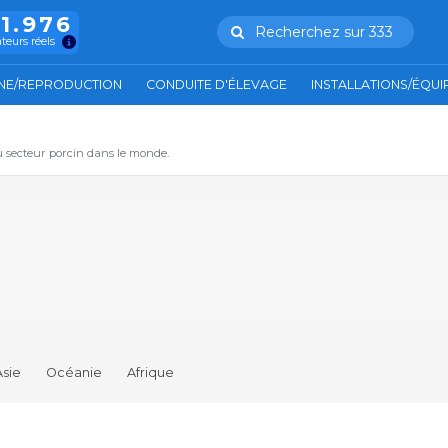
11.976
Recherchez sur 333
ateurs réels
NE/REPRODUCTION
CONDUITE D'ÉLEVAGE
INSTALLATIONS/ÉQU
u secteur porcin dans le monde.
Asie
Océanie
Afrique