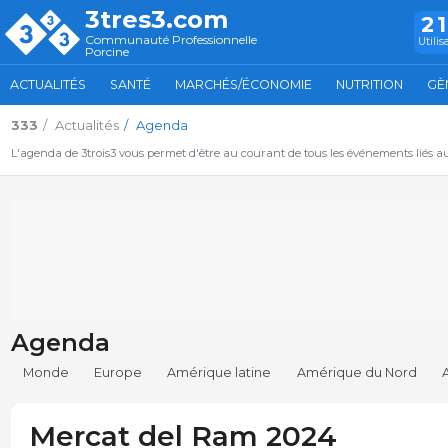
3tres3.com
2
Communauté Professionnelle
Utilis
Porcine
ACTUALITÉS
SANTÉ
MARCHÉS/ÉCONOMIE
NUTRITION
GÈ
333
Actualités
Agenda
L'agenda de 3trois3 vous permet d'être au courant de tous les événements liés a
Agenda
Monde
Europe
Amérique latine
Amérique du Nord
Mercat del Ram 2024