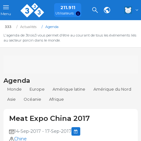
211.911
Utilisateurs
Menu
333
Actualités
Agenda
L'agenda de 3trois3 vous permet d'être au courant de tous les événements liés
au secteur porcin dans le monde.
Agenda
Monde
Europe
Amérique latine
Amérique du Nord
Asie
Océanie
Afrique
Meat Expo China 2017
14-Sep-2017 - 17-Sep-2017
Chine