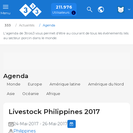
211.976
Utilisateurs
Menu
333
Actualités
Agenda
L'agenda de 3trois3 vous permet d'être au courant de tous les événements liés
au secteur porcin dans le monde.
Agenda
Monde
Europe
Amérique latine
Amérique du Nord
Asie
Océanie
Afrique
Livestock Philippines 2017
24-Mai-2017 - 26-Mai-2017
Philippines