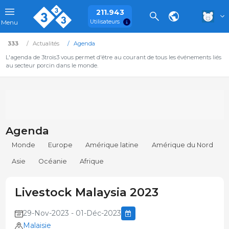
211.943
Utilisateurs
Menu
333
Actualités
Agenda
L'agenda de 3trois3 vous permet d'être au courant de tous les événements liés
au secteur porcin dans le monde.
Agenda
Monde
Europe
Amérique latine
Amérique du Nord
Asie
Océanie
Afrique
Livestock Malaysia 2023
29-Nov-2023 - 01-Déc-2023
Malaisie