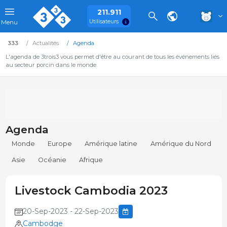
211.911
Utilisateurs
Menu
333
Actualités
Agenda
L'agenda de 3trois3 vous permet d'être au courant de tous les événements liés
au secteur porcin dans le monde.
Agenda
Monde
Europe
Amérique latine
Amérique du Nord
Asie
Océanie
Afrique
Livestock Cambodia 2023
20-Sep-2023 - 22-Sep-2023
Cambodge