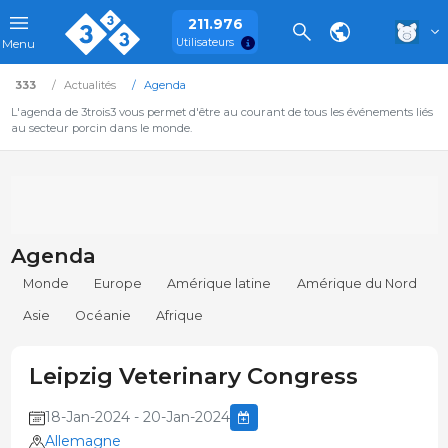
211.976
Utilisateurs
Menu
333
Actualités
Agenda
L'agenda de 3trois3 vous permet d'être au courant de tous les événements liés
au secteur porcin dans le monde.
Agenda
Monde
Europe
Amérique latine
Amérique du Nord
Asie
Océanie
Afrique
Leipzig Veterinary Congress
18-Jan-2024 - 20-Jan-2024
Allemagne