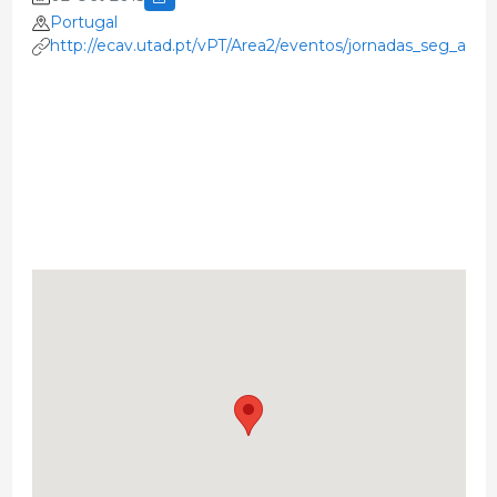
Portugal
http://ecav.utad.pt/vPT/Area2/eventos/jornadas_seg_alim