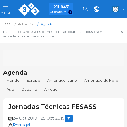
211.847
Utilisateurs
Menu
333
Actualités
Agenda
L'agenda de 3trois3 vous permet d'être au courant de tous les événements liés
au secteur porcin dans le monde.
Agenda
Monde
Europe
Amérique latine
Amérique du Nord
Asie
Océanie
Afrique
Jornadas Técnicas FESASS
24-Oct-2019 - 25-Oct-2019
Portugal