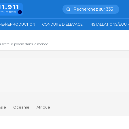
11.911
Recherchez sur 333
ateurs réels
NE/REPRODUCTION
CONDUITE D'ÉLEVAGE
INSTALLATIONS/ÉQU
u secteur porcin dans le monde.
Asie
Océanie
Afrique