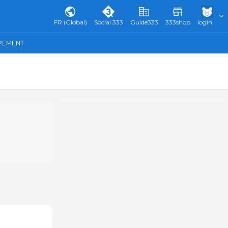
FR (Global)
Social 333
Guide333
333shop
login
IPEMENT