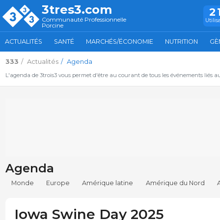
3tres3.com
2
Communauté Professionnelle
Utilis
Porcine
ACTUALITÉS
SANTÉ
MARCHÉS/ÉCONOMIE
NUTRITION
GÈ
333
Actualités
Agenda
L'agenda de 3trois3 vous permet d'être au courant de tous les événements liés a
Agenda
Monde
Europe
Amérique latine
Amérique du Nord
Iowa Swine Day 2025