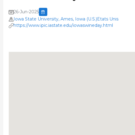
26-Jun-2025
Iowa State University, Ames, Iowa (U.S.)Etats Unis
https://www.ipic.iastate.edu/iowaswineday.html