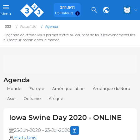
211.911
Utilisateurs
Menu
333
Actualités
Agenda
L'agenda de 3trois3 vous permet d'être au courant de tous les événements liés
au secteur porcin dans le monde.
Agenda
Monde
Europe
Amérique latine
Amérique du Nord
Asie
Océanie
Afrique
Iowa Swine Day 2020 - ONLINE
25-Jun-2020 - 23-Jul-2020
Etats Unis