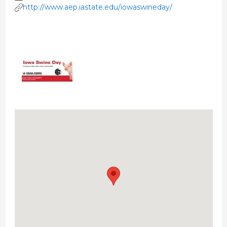
http://www.aep.iastate.edu/iowaswineday/