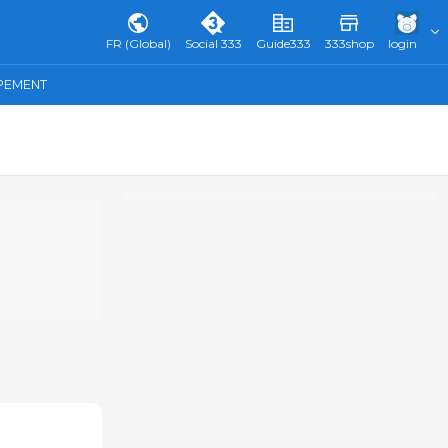
FR (Global)
Social 333
Guide333
333shop
login
IPEMENT