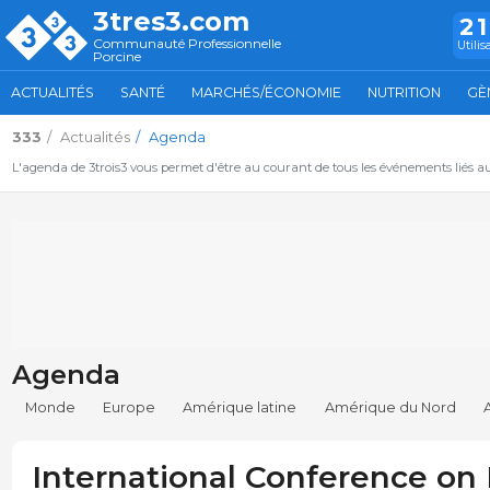
3tres3.com
2
Communauté Professionnelle
Utilis
Porcine
ACTUALITÉS
SANTÉ
MARCHÉS/ÉCONOMIE
NUTRITION
GÈ
333
Actualités
Agenda
L'agenda de 3trois3 vous permet d'être au courant de tous les événements liés a
Agenda
Monde
Europe
Amérique latine
Amérique du Nord
International Conference on 