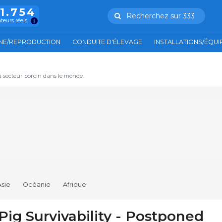
11.754
Recherchez sur 333
ateurs réels
NE/REPRODUCTION
CONDUITE D'ÉLEVAGE
INSTALLATIONS/ÉQU
u secteur porcin dans le monde.
Asie
Océanie
Afrique
Pig Survivability - Postponed