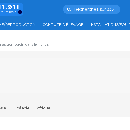
11.911
Recherchez sur 333
ateurs réels
NE/REPRODUCTION
CONDUITE D'ÉLEVAGE
INSTALLATIONS/ÉQU
u secteur porcin dans le monde.
Asie
Océanie
Afrique