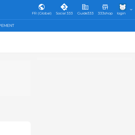
FR (Global)
Social 333
Guide333
333shop
login
IPEMENT