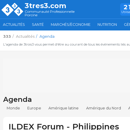
3tres3.com
2
Communauté Professionnelle
Utilis
Porcine
ACTUALITÉS
SANTÉ
MARCHÉS/ÉCONOMIE
NUTRITION
GÈ
333
Actualités
Agenda
L'agenda de 3trois3 vous permet d'être au courant de tous les événements liés a
Agenda
Monde
Europe
Amérique latine
Amérique du Nord
ILDEX Forum - Philippines