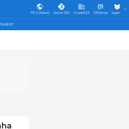
FR (Global)
Social 333
Guide333
333shop
login
IPEMENT
nha