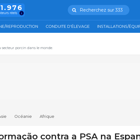
11.976
Recherchez sur 333
ateurs réels
NE/REPRODUCTION
CONDUITE D'ÉLEVAGE
INSTALLATIONS/ÉQU
u secteur porcin dans le monde.
Asie
Océanie
Afrique
ormação contra a PSA na Espa