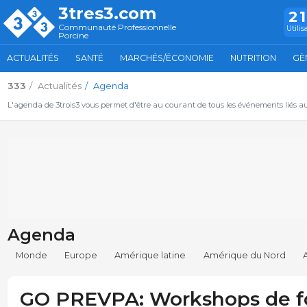
3tres3.com
2
Communauté Professionnelle
Utilis
Porcine
ACTUALITÉS
SANTÉ
MARCHÉS/ÉCONOMIE
NUTRITION
GÈ
333
Actualités
Agenda
L'agenda de 3trois3 vous permet d'être au courant de tous les événements liés a
Agenda
Monde
Europe
Amérique latine
Amérique du Nord
GO PREVPA: Workshops de f