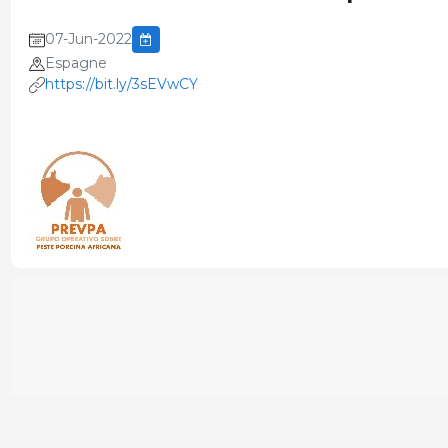
07-Jun-2022
Espagne
https://bit.ly/3sEVwCY