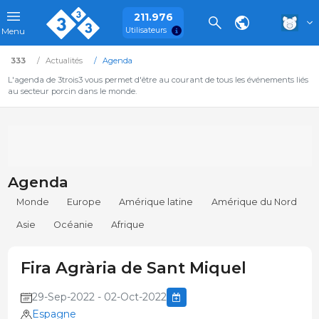
211.976
Utilisateurs
Menu
333
Actualités
Agenda
L'agenda de 3trois3 vous permet d'être au courant de tous les événements liés
au secteur porcin dans le monde.
Agenda
Monde
Europe
Amérique latine
Amérique du Nord
Asie
Océanie
Afrique
Fira Agrària de Sant Miquel
29-Sep-2022 - 02-Oct-2022
Espagne