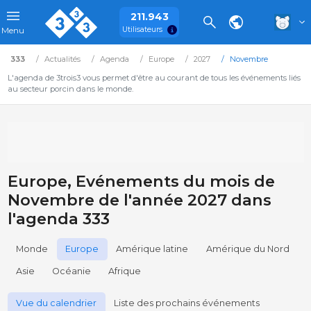
211.943
Utilisateurs
Menu
333
Actualités
Agenda
Europe
2027
Novembre
L'agenda de 3trois3 vous permet d'être au courant de tous les événements liés
au secteur porcin dans le monde.
Europe, Evénements du mois de
Novembre de l'année 2027 dans
l'agenda 333
Monde
Europe
Amérique latine
Amérique du Nord
Asie
Océanie
Afrique
Vue du calendrier
Liste des prochains événements