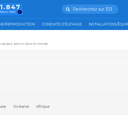
11.847
Recherchez sur 333
ateurs réels
NE/REPRODUCTION
CONDUITE D'ÉLEVAGE
INSTALLATIONS/ÉQU
u secteur porcin dans le monde.
Asie
Océanie
Afrique