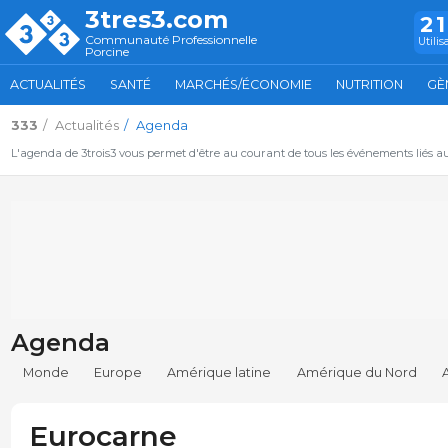
3tres3.com
2
Communauté Professionnelle
Utilis
Porcine
ACTUALITÉS
SANTÉ
MARCHÉS/ÉCONOMIE
NUTRITION
GÈ
333
Actualités
Agenda
L'agenda de 3trois3 vous permet d'être au courant de tous les événements liés a
Agenda
Monde
Europe
Amérique latine
Amérique du Nord
Eurocarne