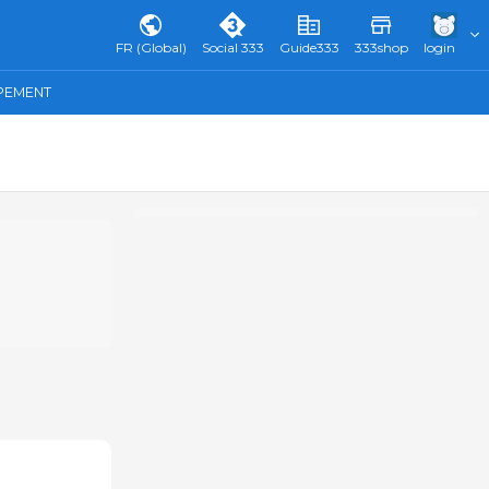
FR (Global)
Social 333
Guide333
333shop
login
IPEMENT