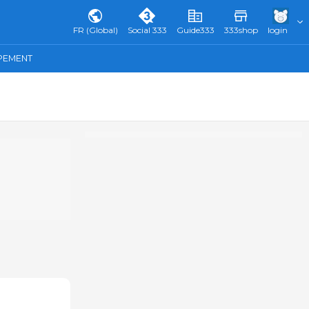
FR (Global)
Social 333
Guide333
333shop
login
IPEMENT