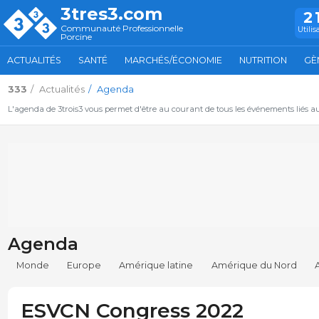
3tres3.com
2
Communauté Professionnelle
Utilis
Porcine
ACTUALITÉS
SANTÉ
MARCHÉS/ÉCONOMIE
NUTRITION
GÈ
333
Actualités
Agenda
L'agenda de 3trois3 vous permet d'être au courant de tous les événements liés a
Agenda
Monde
Europe
Amérique latine
Amérique du Nord
ESVCN Congress 2022