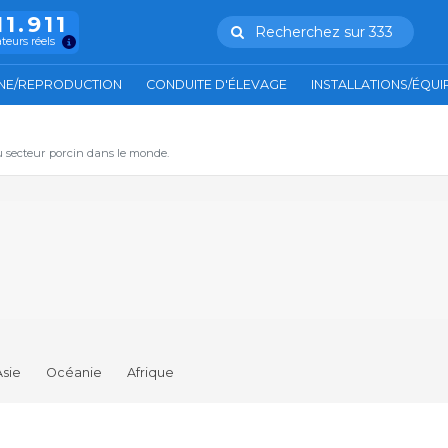
11.911
Recherchez sur 333
ateurs réels
NE/REPRODUCTION
CONDUITE D'ÉLEVAGE
INSTALLATIONS/ÉQU
u secteur porcin dans le monde.
Asie
Océanie
Afrique