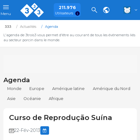
211.976
Utilisateurs
Menu
333
Actualités
Agenda
L'agenda de 3trois3 vous permet d'être au courant de tous les événements liés
au secteur porcin dans le monde.
Agenda
Monde
Europe
Amérique latine
Amérique du Nord
Asie
Océanie
Afrique
Curso de Reprodução Suína
22-Fév-2013