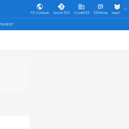
FR (Global)
Social 333
Guide333
333shop
login
IPEMENT