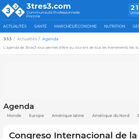
3tres3.com
2
Communauté Professionnelle
Utilis
Porcine
ACTUALITÉS
SANTÉ
MARCHÉS/ÉCONOMIE
NUTRITION
GÈ
333
Actualités
Agenda
L'agenda de 3trois3 vous permet d'être au courant de tous les événements liés a
Agenda
Monde
Europe
Amérique latine
Amérique du Nord
Congreso Internacional de la