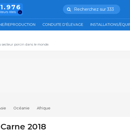
11.976
Recherchez sur 333
ateurs réels
NE/REPRODUCTION
CONDUITE D'ÉLEVAGE
INSTALLATIONS/ÉQU
u secteur porcin dans le monde.
Asie
Océanie
Afrique
 Carne 2018