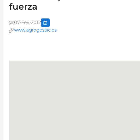
fuerza
07-Fév-2012
www.agrogestiic.es