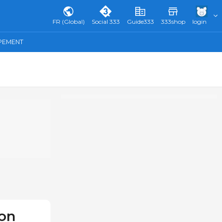
FR (Global)
Social 333
Guide333
333shop
login
IPEMENT
con