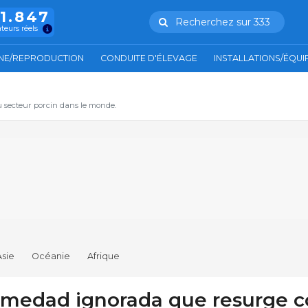
11.847
Recherchez sur 333
ateurs réels
NE/REPRODUCTION
CONDUITE D'ÉLEVAGE
INSTALLATIONS/ÉQU
u secteur porcin dans le monde.
Asie
Océanie
Afrique
ermedad ignorada que resurge 