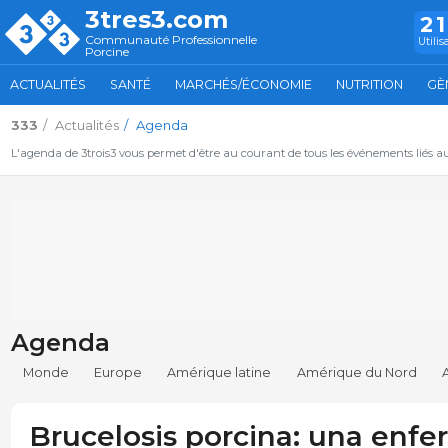
3tres3.com
2
Communauté Professionnelle
Utilis
Porcine
ACTUALITÉS
SANTÉ
MARCHÉS/ÉCONOMIE
NUTRITION
GÈ
333
Actualités
Agenda
L'agenda de 3trois3 vous permet d'être au courant de tous les événements liés a
Agenda
Monde
Europe
Amérique latine
Amérique du Nord
Brucelosis porcina: una enf