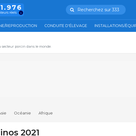
11.976
Recherchez sur 333
ateurs réels
NE/REPRODUCTION
CONDUITE D'ÉLEVAGE
INSTALLATIONS/ÉQU
u secteur porcin dans le monde.
Asie
Océanie
Afrique
inos 2021