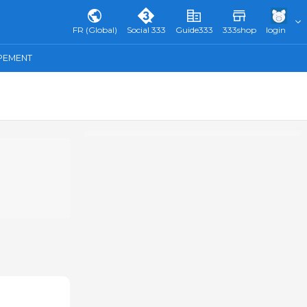
FR (Global)
Social 333
Guide333
333shop
login
IPEMENT