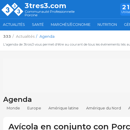
3tres3.com
2
Communauté Professionnelle
Utilis
Porcine
ACTUALITÉS
SANTÉ
MARCHÉS/ÉCONOMIE
NUTRITION
GÈ
333
Actualités
Agenda
L'agenda de 3trois3 vous permet d'être au courant de tous les événements liés a
Agenda
Monde
Europe
Amérique latine
Amérique du Nord
Avícola en conjunto con Porc