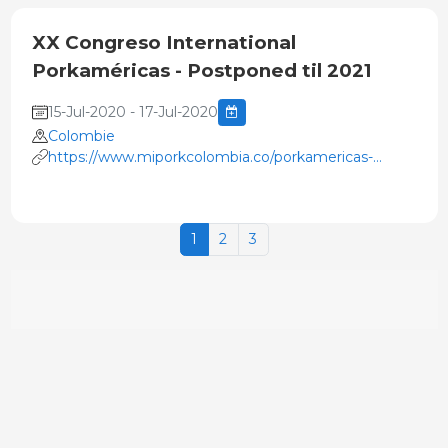
XX Congreso International
Porkaméricas - Postponed til 2021
15-Jul-2020 - 17-Jul-2020
Colombie
https://www.miporkcolombia.co/porkamericas-
congreso-aplazado/
1
2
3