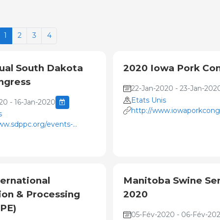
1
2
3
4
nual South Dakota
2020 Iowa Pork Co
ngress
22-Jan-2020 - 23-Jan-202
Etats Unis
20 - 16-Jan-2020
http://www.iowaporkcongr
s
ww.sdppc.org/events-
ngress/
ernational
Manitoba Swine Se
ion & Processing
2020
PPE)
05-Fév-2020 - 06-Fév-20