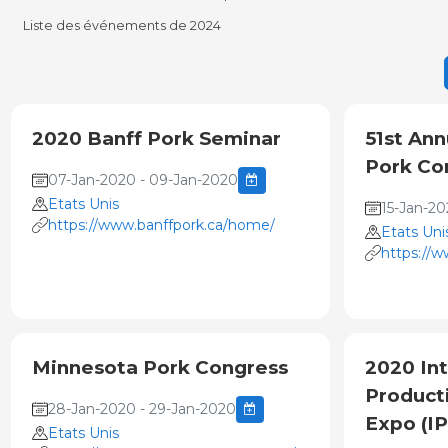
Liste des événements de 2024
2020 Banff Pork Seminar
51st An
Pork Co
07-Jan-2020 - 09-Jan-2020
Etats Unis
15-Jan-20
https://www.banffpork.ca/home/
Etats Uni
https://w
4/pork-co
Minnesota Pork Congress
2020 Int
Product
28-Jan-2020 - 29-Jan-2020
Expo (I
Etats Unis