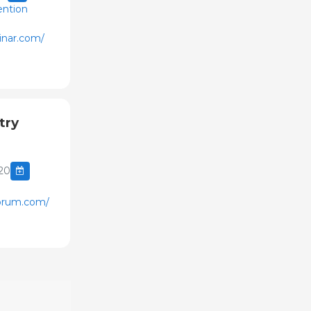
ention
inar.com/
try
20
forum.com/