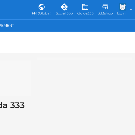
FR (Global)
Social 333
Guide333
333shop
login
IPEMENT
da 333