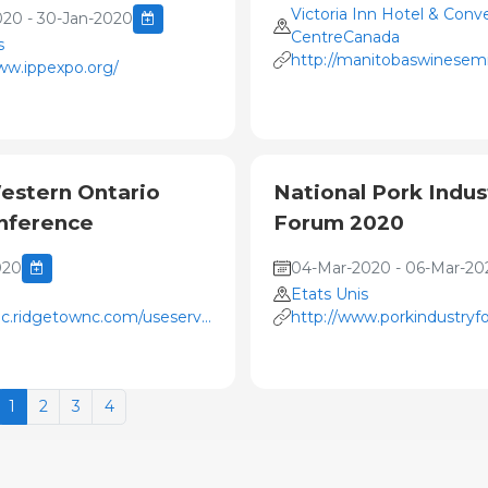
Victoria Inn Hotel & Conv
020 - 30-Jan-2020
CentreCanada
s
http://manitobaswinesem
ww.ippexpo.org/
estern Ontario
National Pork Indus
nference
Forum 2020
020
04-Mar-2020 - 06-Mar-20
Etats Unis
bdc.ridgetownc.com/useservices/conferencemanagement/south-
http://www.porkindustry
ntario-pork-conference/
1
2
3
4