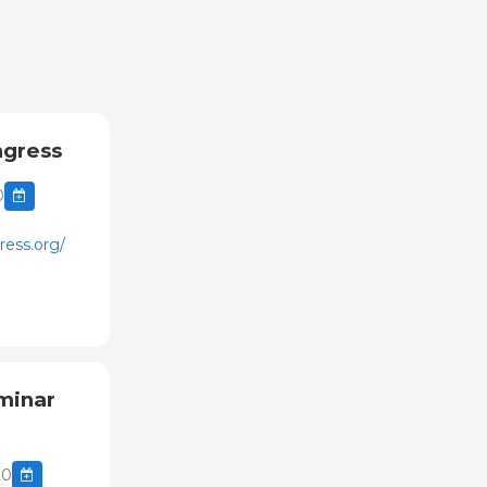
ngress
0
ess.org/
minar
20