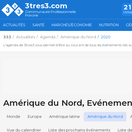
3tres3.com
2
Communauté Professionnelle
Utilis
Porcine
ACTUALITÉS
SANTÉ
MARCHÉS/ÉCONOMIE
NUTRITION
GÈ
333
Actualités
Agenda
Amérique du Nord
2020
L'agenda de 3trois3 vous permet d'être au courant de tous les événements liés a
Amérique du Nord, Evénements
Monde
Europe
Amérique latine
Amérique du Nord
Vue du calendrier
Liste des prochains événements
Liste 