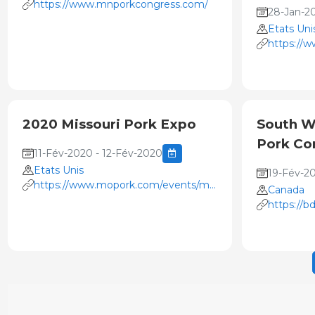
https://www.mnporkcongress.com/
28-Jan-2
Etats Uni
https://w
2020 Missouri Pork Expo
South W
Pork Co
11-Fév-2020 - 12-Fév-2020
Etats Unis
19-Fév-2
https://www.mopork.com/events/missouri-
Canada
pork-expo-2/
https://
western-o