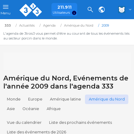
211.911
Utilisateurs
Menu
333
Actualités
Agenda
Amérique du Nord
2009
L'agenda de 3trois3 vous permet d'être au courant de tous les événements liés
au secteur porcin dans le monde.
Amérique du Nord, Evénements de
l'année 2009 dans l'agenda 333
Monde
Europe
Amérique latine
Amérique du Nord
Asie
Océanie
Afrique
Vue du calendrier
Liste des prochains événements
Liste des événements de 2026