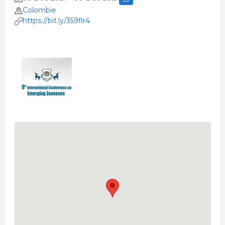
Colombie
https://bit.ly/359flr4