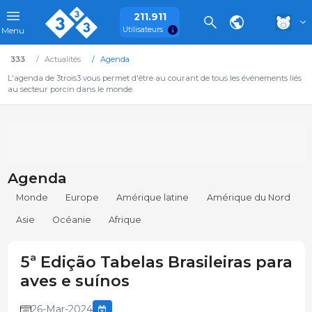
211.911
Utilisateurs
Menu
333
Actualités
Agenda
L'agenda de 3trois3 vous permet d'être au courant de tous les événements liés
au secteur porcin dans le monde.
Agenda
Monde
Europe
Amérique latine
Amérique du Nord
Asie
Océanie
Afrique
5ª Edição Tabelas Brasileiras para
aves e suínos
26-Mar-2024